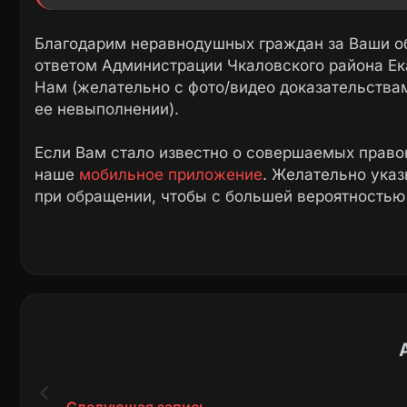
Место размещения указанного торгового 
нестационарных торговых объектов на тер
Благодарим неравнодушных граждан за Ваши о
Договор, предусматривающий размещение 
ответом Администрации Чкаловского района Ек
хозяйствующим субъектом не заключался
Нам (желательно с фото/видео доказательства
ее невыполнении).
В настоящее время в отношении незаконн
торгового объекта проводится процедура 
Если Вам стало известно о совершаемых право
Администрации города Екатеринбурга от 05.
наше
мобильное приложение
. Желательно ука
мероприятий по выявлению, выносу, демонт
при обращении, чтобы с большей вероятностью
владельцам нестационарных торговых объек
территории муниципального образования «го