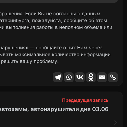
объекта в схему размещения
ритории город Екатеринбурга, не включено.
бращения. Если Вы не согласны с данным
нестационарного торгового объекта, с
атеринбурга, пожалуйста, сообщите об этом
.
ми выполнения работы в неполном объеме или
о размещенного нестационарного
выноса
в соответствии с Постановлением
нарушениях — сообщайте о них Нам через
12.2022 № 3757 «Об организации
зывать максимальное количество информации
ажу, хранению и возврату законным
 решить вашу проблему.
тов, незаконно размещенных на
род Екатеринбург».
Предыдущая запись
Автохамы, автонарушители дня 03.06