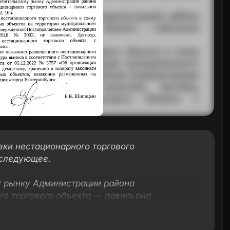
вки нестационарного торгового
 следующее.
у рынку Администрации района
го торгового объекта — павильона