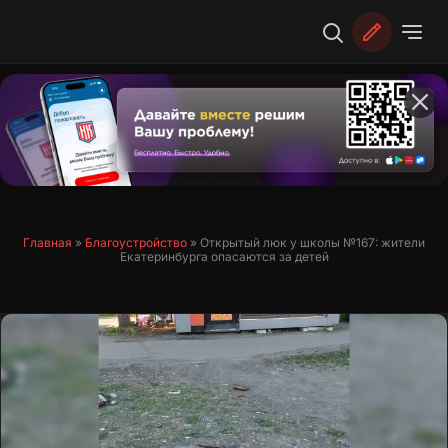
Перейти
к
содержимому
Главная
»
Благоустройство
»
Открытый люк у школы №167: жители
Екатеринбурга опасаются за детей