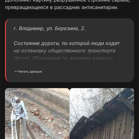
превращающееся в рассадник антисанитарии.
г. Владимир, ул. Березина, 2.
Состояние дороги, по которой люди ходят
на остановку общественного транспорта
(фото). Обращения по данному вопросу
неоднократно направлялись депутатам, но
Читать дальше
результата нет. Также беспокоит
разрушившееся строение сараев и их
антисанитарное состояние.
Открытый колодец более месяца (фото).
Текст обращения