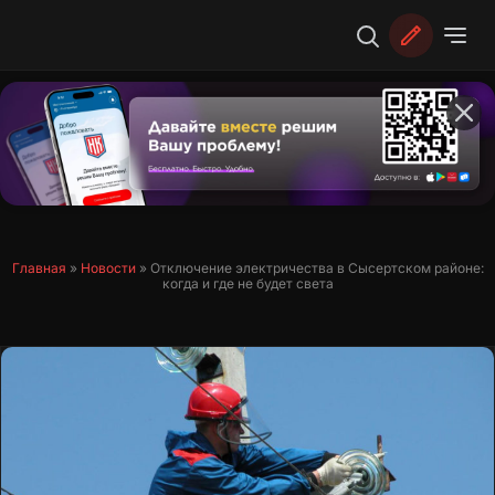
Перейти
к
содержимому
Главная
»
Новости
»
Отключение электричества в Сысертском районе:
когда и где не будет света