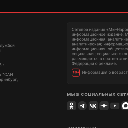
Сетевое издание «Мы-Наро
информационное издание. М
информационная, аналитиче
аналитическая; информацио
службой
информационная, обществен
и
социальная; социально-эко
размещается в соответстви
Федерации о рекламе.
 г.
Информация о возраст
18+
ю "САН
еринбург,
МЫ В СОЦИАЛЬНЫХ СЕТ