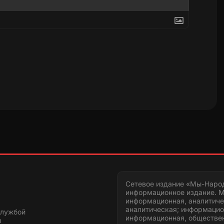
Сетевое издание «Мы-Наро
информационное издание. М
информационная, аналитиче
аналитическая; информацио
службой
информационная, обществен
и