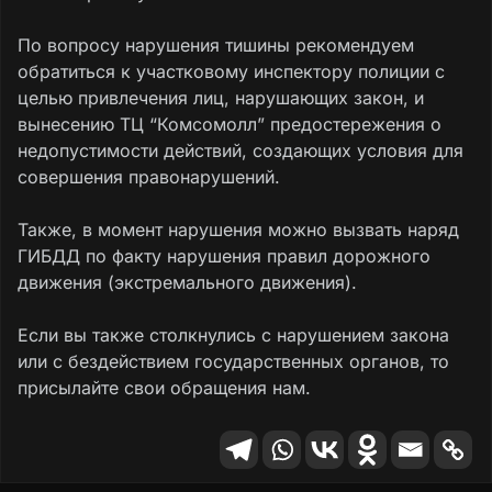
дрифтовать, зная о своей безнаказанности,
потому что в 2023 году так именно и было,
По вопросу нарушения тишины рекомендуем
но на тот момент у меня не было маленького
обратиться к участковому инспектору полиции с
ребенка, а сейчас конечно уже терпение
целью привлечения лиц, нарушающих закон, и
лопнуло.
вынесению ТЦ “Комсомолл” предостережения о
недопустимости действий, создающих условия для
совершения правонарушений.
Также, в момент нарушения можно вызвать наряд
ГИБДД по факту нарушения правил дорожного
движения (экстремального движения).
Если вы также столкнулись с нарушением закона
или с бездействием государственных органов, то
присылайте свои обращения нам.