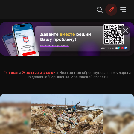
Перейти
к
содержимому
Главная
»
Экология и свалки
»
Незаконный сброс мусора вдоль дороги
на деревню Умрышенка Московской области