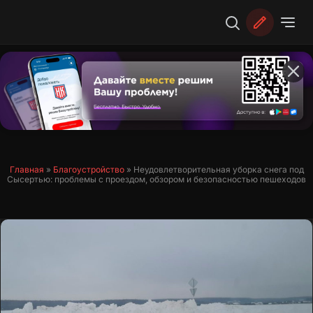
Перейти
к
содержимому
Главная
»
Благоустройство
»
Неудовлетворительная уборка снега под
Сысертью: проблемы с проездом, обзором и безопасностью пешеходов