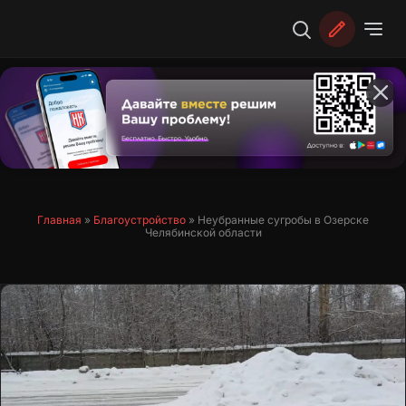
Перейти
к
содержимому
Главная
»
Благоустройство
»
Неубранные сугробы в Озерске
Челябинской области