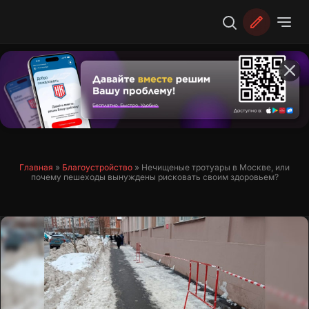
Перейти
к
содержимому
Главная
»
Благоустройство
»
Нечищеные тротуары в Москве, или
почему пешеходы вынуждены рисковать своим здоровьем?