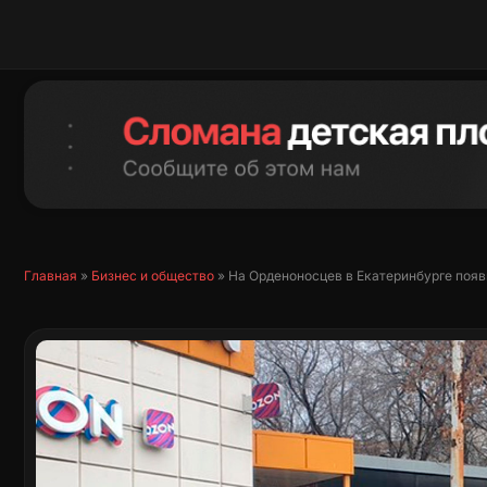
Перейти
к
содержимому
Главная
»
Бизнес и общество
»
На Орденоносцев в Екатеринбурге поя