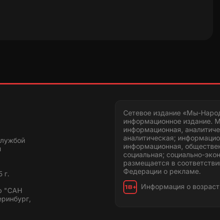
Сетевое издание «Мы-Наро
информационное издание. М
информационная, аналитиче
аналитическая; информацио
службой
информационная, обществен
и
социальная; социально-эко
размещается в соответстви
Федерации о рекламе.
 г.
Информация о возраст
18+
ю "САН
еринбург,