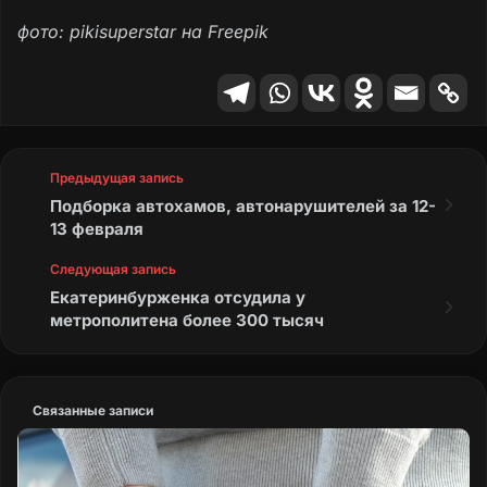
Мошенники занимаются вредоносными
фото: pikisuperstar на Freepik
рассылками, похищением криптоактивов,
фишингом. Дипфейки внутри схемы
фальшивых свиданий — лишь часть их
незаконного «бизнеса».
Сергей Кузнецов, эксперт по криптовалютам
Предыдущая запись
Подборка автохамов, автонарушителей за 12-
13 февраля
Следующая запись
Екатеринбурженка отсудила у
метрополитена более 300 тысяч
Связанные записи