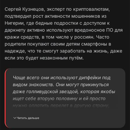
Сергей Кузнецов, эксперт по криптовалютам,
подтвердил рост активности мошенников из
Нигерии, где бедные подростки с доступом к
даркнету активно используют вредоносное ПО для
кражи средств, в том числе у россиян. Часто
родители покупают своим детям смартфоны в
надежде, что те смогут заработать на жизнь, даже
если это будет незаконным путём.
Чаще всего они используют дипфейки под
видом знакомств. Они могут прикинуться
даже голливудской звездой, которая якобы
ищет себе вторую половину и ей просто
нужно оплатить перелет в другую страну,
ведь денег сейчас нет. Предлоги могут быть
Читать дальше
любые, в том числе знакомства в соцсетях,
где уровень доверия довольно высокий.