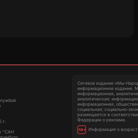
Сетевое издание «Мы-Наро
информационное издание. М
информационная, аналитиче
аналитическая; информацио
службой
информационная, обществен
и
социальная; социально-эко
размещается в соответстви
Федерации о рекламе.
 г.
Информация о возраст
18+
ю "САН
еринбург,