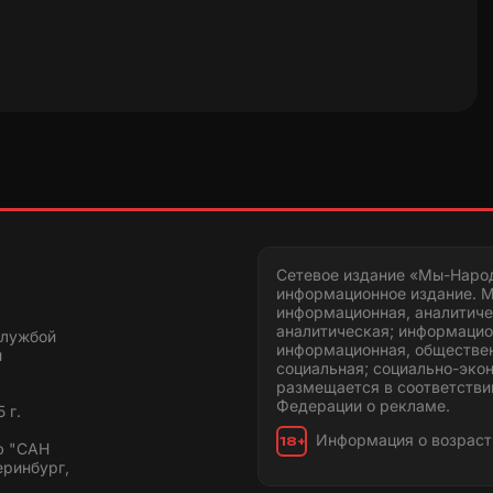
Сетевое издание «Мы-Наро
информационное издание. М
информационная, аналитиче
аналитическая; информацио
службой
информационная, обществен
и
социальная; социально-эко
размещается в соответстви
Федерации о рекламе.
 г.
Информация о возраст
18+
ю "САН
еринбург,