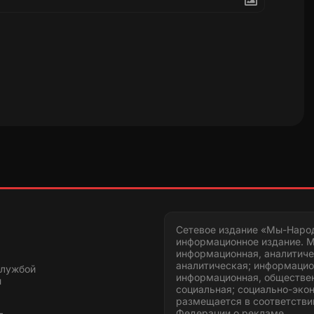
Сетевое издание «Мы-Наро
информационное издание. М
информационная, аналитиче
аналитическая; информацио
службой
информационная, обществен
и
социальная; социально-эко
размещается в соответстви
Федерации о рекламе.