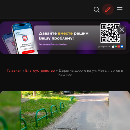
Перейти
к
содержимому
Главная
»
Благоустройство
»
Дыры на дороге на ул. Металлургов в
Кашире