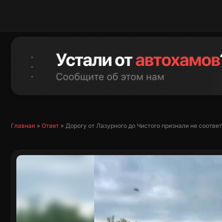
Перейти
к
содержимому
Главная
»
Ответ
»
Дорогу от Лазурного до Чистого признали не соотв