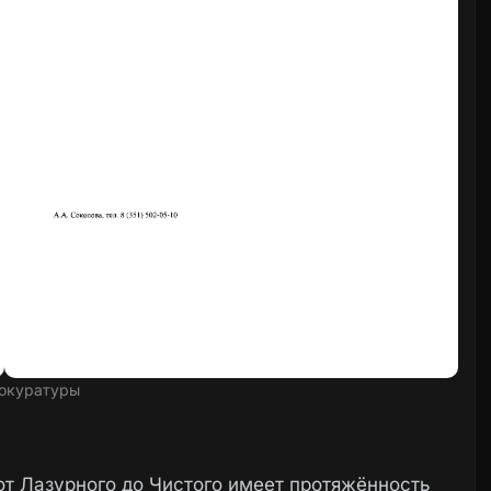
окуратуры
 от Лазурного до Чистого имеет протяжённость