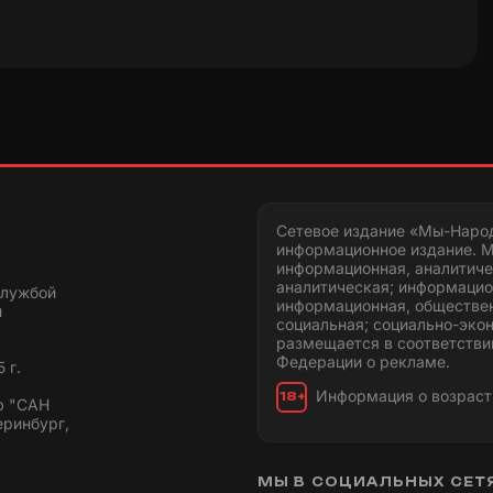
Сетевое издание «Мы-Наро
информационное издание. М
информационная, аналитиче
аналитическая; информацио
службой
информационная, обществен
и
социальная; социально-эко
размещается в соответстви
Федерации о рекламе.
 г.
Информация о возраст
18+
ю "САН
еринбург,
МЫ В СОЦИАЛЬНЫХ СЕТ