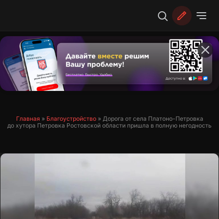
Перейти
к
содержимому
Главная
»
Благоустройство
»
Дорога от села Платоно-Петровка
до хутора Петровка Ростовской области пришла в полную негодность