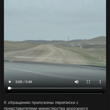
К обращению приложены переписки с
представителями министерства дорожного