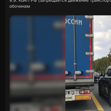
9.9. КоАП РФ (запрещается движение транспор
обочинам