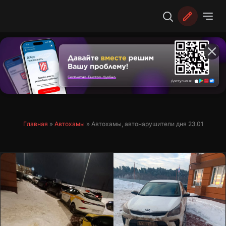
Перейти
к
содержимому
Главная
»
Автохамы
»
Автохамы, автонарушители дня 23.01