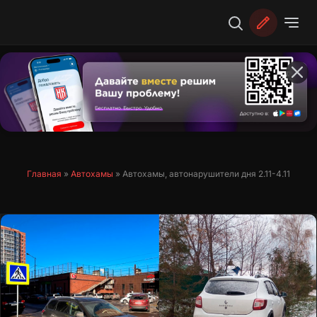
Перейти
к
содержимому
Главная
»
Автохамы
»
Автохамы, автонарушители дня 2.11-4.11