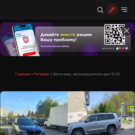
Перейти
к
содержимому
Главная
»
Регионы
»
Автохамы, автонарушители дня 15.05