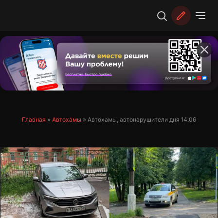
Перейти
к
содержимому
Главная
»
Автохамы
»
Автохамы, автонарушители дня 14.06