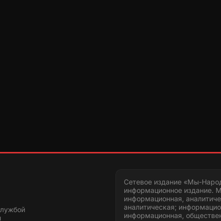
Сетевое издание «Мы-Наро
информационное издание. М
информационная, аналитиче
аналитическая; информацио
службой
информационная, обществен
и