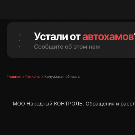
Перейти
к
содержимому
Главная
»
Регионы
»
Калужская область
МОО Народный КОНТРОЛЬ. Обращения и рассл